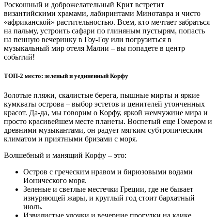
Роскошный и доброжелательный Крит встретит
византийскими храмами, лабиринтами Минотавра и чисто
«африканской» растительностью. Всем, кто мечтает забраться
на пальму, устроить сафари по глиняным пустырям, попасть
на пенную вечеринку в Гоу-Гоу или погрузиться в
музыкальный мир отеля Малии – вы попадете в центр
событий!
ТОП-2 место: зеленый и уединенный Корфу
Золотые пляжи, скалистые берега, пышные мирты и яркие
кумкваты острова – выбор эстетов и ценителей утонченных
красот. Да-да, мы говорим о Корфу, яркой жемчужине мира и
просто красивейшем месте планеты. Воспетый еще Гомером и
древними музыкантами, он радует мягким субтропическим
климатом и приятными бризами с моря.
Волшебный и манящий Корфу – это:
Остров с греческим нравом и бирюзовыми водами
Ионического моря.
Зеленые и светлые местечки Греции, где не бывает
изнуряющей жары, и круглый год стоит бархатный
июль.
Извилистые улочки и вечерние прогулки на каике.