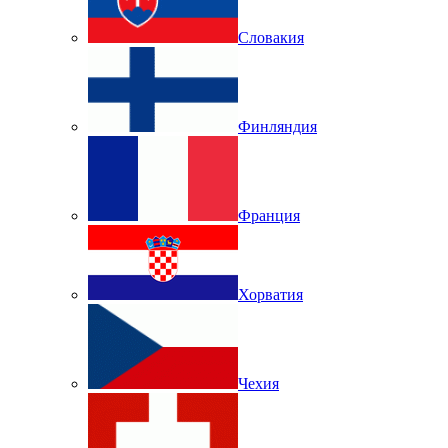
Словакия
Финляндия
Франция
Хорватия
Чехия