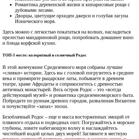
Романтика деревенской жизни и кипарисовые рощи с
дубовыми лесами.
Дворцы, цветущие орхидеи джерси и голубая лагуна
Ионического моря.
Здесь можно с легкостью покататься на волнах, насладиться
прелестью мандариновой рощи, попробовать домашнее вино
и блюда корфской кухни.
ТОП-3 место: колоритный и солнечный Родос
В этой жемчужине Средиземного моря собраны лучшие
«сливки» истории. Здесь вы с головой погрузитесь в средние
века и примирите рыцарские латы, побываете в древнем
театре, храме Афродиты и соприкоснетесь с древностью
античных монастырей. Весь остров Родос – это «всегда
действующий музей» и романтика средиземноморского быта.
Побродите по руинам древних городов, развалинам Византии
и почувствуйте «запах» эпохи.
Безоблачный Родос – еще и масса восторженных эмоций от
пляжного отдыха и подводных охот. Погружайтесь в морские
глубины, ловите набегающую волну и наслаждайтесь
чистейшей водой целых двух морей! Загляните в местную