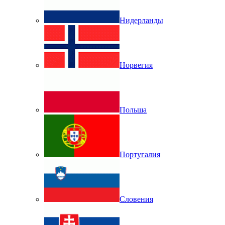
Нидерланды
Норвегия
Польша
Португалия
Словения