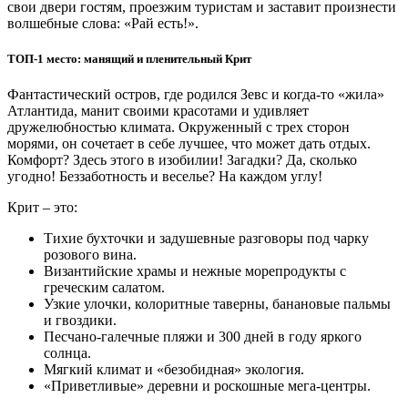
свои двери гостям, проезжим туристам и заставит произнести
волшебные слова: «Рай есть!».
ТОП-1 место: манящий и пленительный Крит
Фантастический остров, где родился Зевс и когда-то «жила»
Атлантида, манит своими красотами и удивляет
дружелюбностью климата. Окруженный с трех сторон
морями, он сочетает в себе лучшее, что может дать отдых.
Комфорт? Здесь этого в изобилии! Загадки? Да, сколько
угодно! Беззаботность и веселье? На каждом углу!
Крит – это:
Тихие бухточки и задушевные разговоры под чарку
розового вина.
Византийские храмы и нежные морепродукты с
греческим салатом.
Узкие улочки, колоритные таверны, банановые пальмы
и гвоздики.
Песчано-галечные пляжи и 300 дней в году яркого
солнца.
Мягкий климат и «безобидная» экология.
«Приветливые» деревни и роскошные мега-центры.