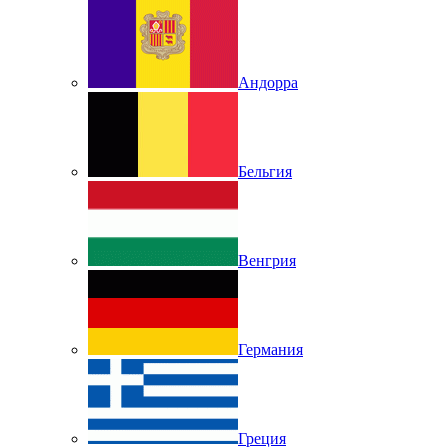
Андорра
Бельгия
Венгрия
Германия
Греция