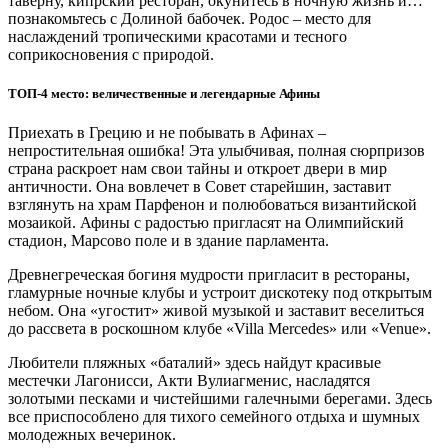
таверну, кипрский ресторан, окунитесь в ночную жизнь и…
познакомьтесь с Долиной бабочек. Родос – место для
наслаждений тропическими красотами и тесного
соприкосновения с природой.
ТОП-4 место: величественные и легендарные Афины
Приехать в Грецию и не побывать в Афинах –
непростительная ошибка! Эта улыбчивая, полная сюрпризов
страна раскроет нам свои тайны и откроет двери в мир
античности. Она вовлечет в Совет старейшин, заставит
взглянуть на храм Парфенон и полюбоваться византийской
мозаикой. Афины с радостью пригласят на Олимпийский
стадион, Марсово поле и в здание парламента.
Древнегреческая богиня мудрости пригласит в рестораны,
гламурные ночные клубы и устроит дискотеку под открытым
небом. Она «угостит» живой музыкой и заставит веселиться
до рассвета в роскошном клубе «Villa Mercedes» или «Venue».
Любители пляжных «баталий» здесь найдут красивые
местечки Лагонисси, Акти Вулиагменис, насладятся
золотыми песками и чистейшими галечными берегами. Здесь
все приспособлено для тихого семейного отдыха и шумных
молодежных вечеринок.