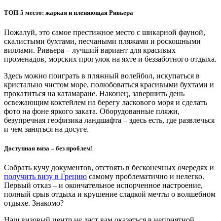
ТОП-5 место: жаркая и пленяющая Ривьера
Пожалуй, это самое престижное место с шикарной фауной,
скалистыми бухтами, песчаными пляжами и роскошными
виллами. Ривьера – лучший вариант для красивых
променадов, морских прогулок на яхте и беззаботного отдыха.
Здесь можно поиграть в пляжный волейбол, искупаться в
кристально чистом море, полюбоваться красивыми бухтами и
прокатиться на катамаране. Наконец, завершить день
освежающим коктейлем на берегу ласкового моря и сделать
фото на фоне яркого заката. Оборудованные пляжи,
безупречная геофизика ландшафта – здесь есть, где развлечься
и чем заняться на досуге.
Доступная виза – без проблем!
Собрать кучу документов, отстоять в бесконечных очередях и
получить визу в Грецию
самому проблематично и нелегко.
Первый отказ – и окончательное испорченное настроение,
полный срыв отдыха и крушение сладкой мечты о волшебном
отдыхе. Знакомо?
Наш визовый центр не даст вам оказаться в неприятной