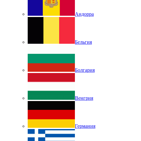
Андорра
Бельгия
Болгария
Венгрия
Германия