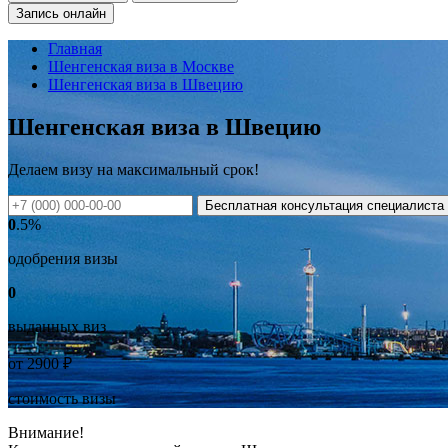
Запись онлайн
Главная
Шенгенская виза в Москве
Шенгенская виза в Швецию
Шенгенская виза в Швецию
Делаем визу на
максимальный
срок!
Бесплатная консультация специалиста
0
.5%
одобрения визы
0
выданных виз
от
2900
₽
стоимость визы
Внимание!