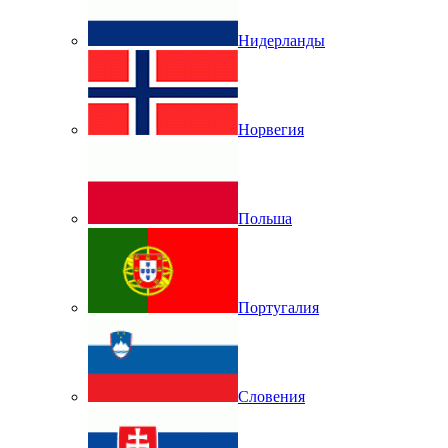
Нидерланды
Норвегия
Польша
Португалия
Словения