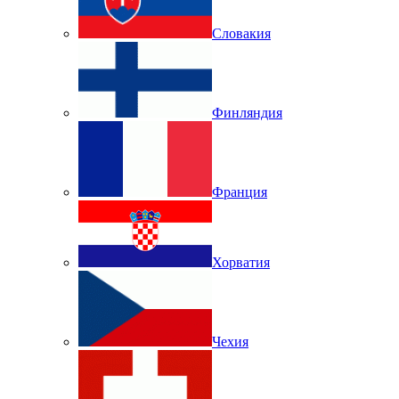
Словакия
Финляндия
Франция
Хорватия
Чехия