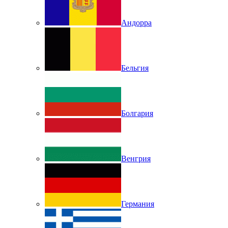
Андорра
Бельгия
Болгария
Венгрия
Германия