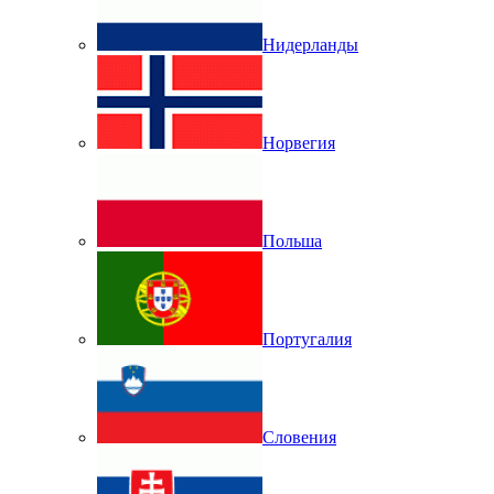
Нидерланды
Норвегия
Польша
Португалия
Словения