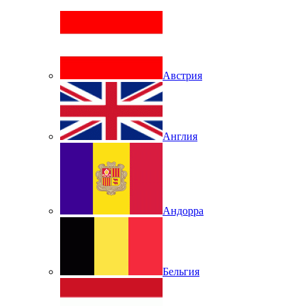
Австрия
Англия
Андорра
Бельгия