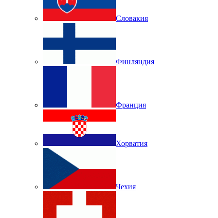
Словакия
Финляндия
Франция
Хорватия
Чехия