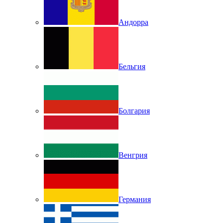
Андорра
Бельгия
Болгария
Венгрия
Германия