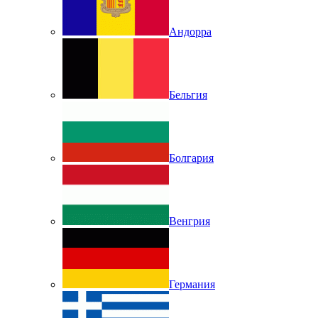
Андорра
Бельгия
Болгария
Венгрия
Германия