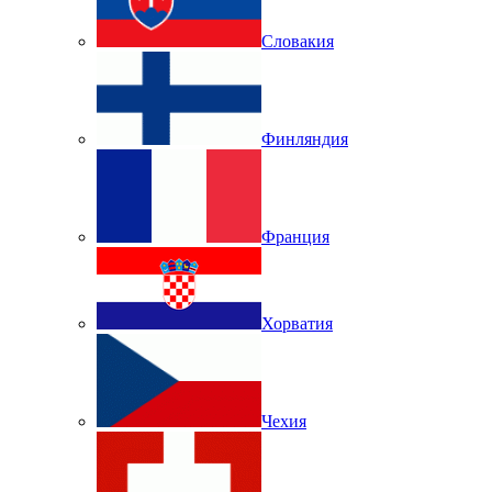
Словакия
Финляндия
Франция
Хорватия
Чехия