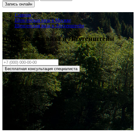
Запись онлайн
Главная
Шенгенская виза в Москве
Шенгенская виза в Лихтенштейн
Шенгенская виза в Лихтенштейн
Делаем визу на
максимальный
срок!
Бесплатная консультация специалиста
0
.5%
одобрения визы
0
выданных виз
от
2900
₽
стоимость визы