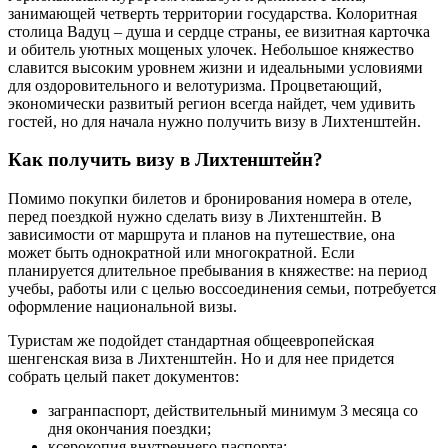
занимающей четверть территории государства. Колоритная
столица Вадуц – душа и сердце страны, ее визитная карточка
и обитель уютных мощеных улочек. Небольшое княжество
славится высоким уровнем жизни и идеальными условиями
для оздоровительного и велотуризма. Процветающий,
экономически развитый регион всегда найдет, чем удивить
гостей, но для начала нужно получить визу в Лихтенштейн.
Как получить визу в Лихтенштейн?
Помимо покупки билетов и бронирования номера в отеле,
перед поездкой нужно сделать визу в Лихтенштейн. В
зависимости от маршрута и планов на путешествие, она
может быть однократной или многократной. Если
планируется длительное пребывания в княжестве: на период
учебы, работы или с целью воссоединения семьи, потребуется
оформление национальной визы.
Туристам же подойдет стандартная общеевропейская
шенгенская виза в Лихтенштейн. Но и для нее придется
собрать целый пакет документов:
загранпаспорт, действительный минимум 3 месяца со
дня окончания поездки;
ксерокопия внутреннего паспорта;