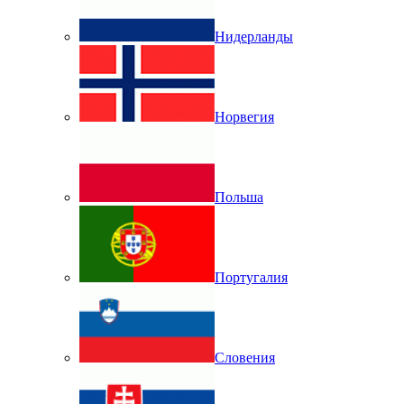
Нидерланды
Норвегия
Польша
Португалия
Словения