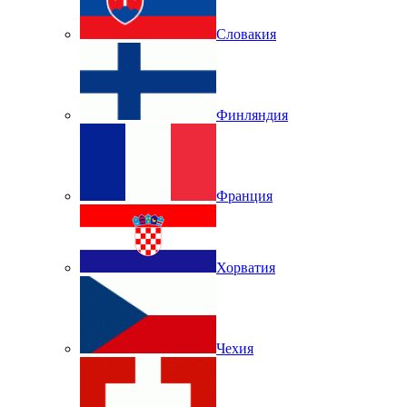
Словакия
Финляндия
Франция
Хорватия
Чехия