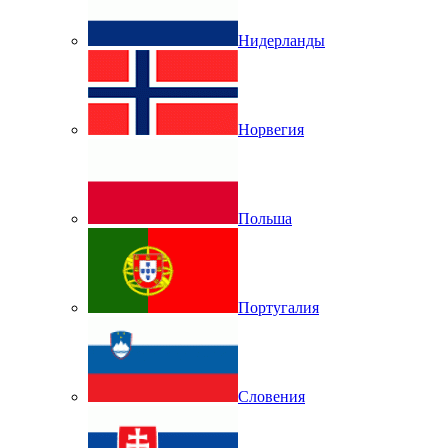
Нидерланды
Норвегия
Польша
Португалия
Словения