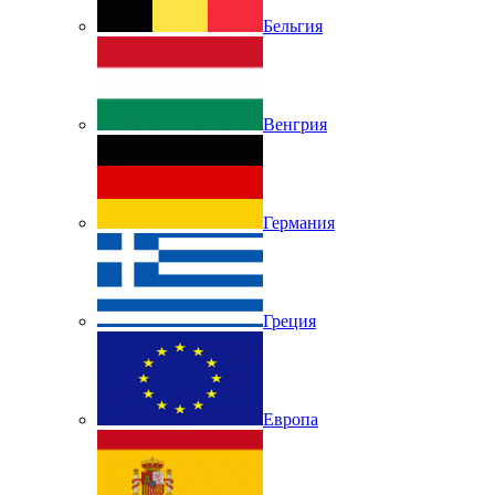
Бельгия
Венгрия
Германия
Греция
Европа