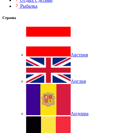
Отдых с детьми
Рыбалка
Страны
Австрия
Англия
Андорра