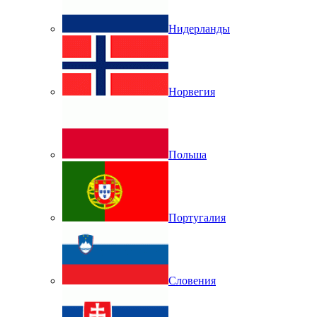
Нидерланды
Норвегия
Польша
Португалия
Словения