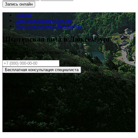
Запись онлайн
Главная
Шенгенская виза в Москве
Шенгенская виза в Люксембург
Шенгенская виза в Люксембург
Делаем визу на
максимальный
срок!
Бесплатная консультация специалиста
0
.5%
одобрения визы
0
выданных виз
от
2900
₽
стоимость визы