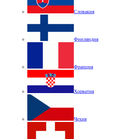
Словакия
Финляндия
Франция
Хорватия
Чехия