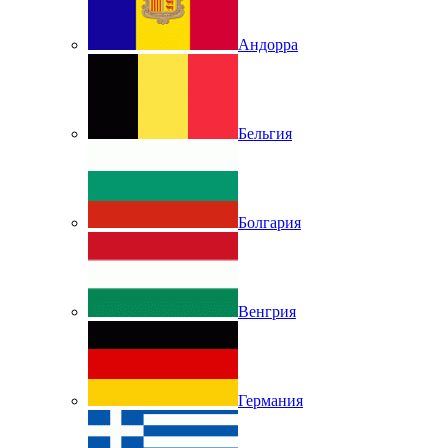
Андорра
Бельгия
Болгария
Венгрия
Германия