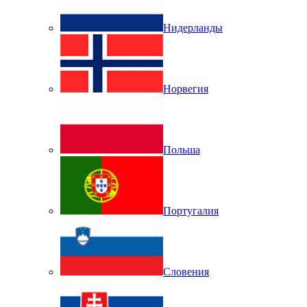
Нидерланды
Норвегия
Польша
Португалия
Словения