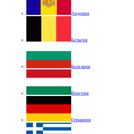
Андорра
Бельгия
Болгария
Венгрия
Германия