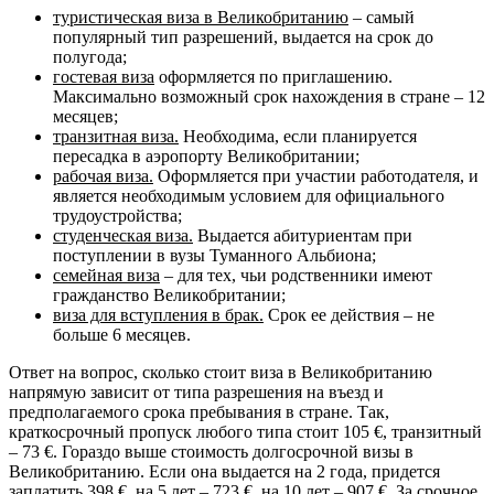
туристическая виза в Великобританию
– самый
популярный тип разрешений, выдается на срок до
полугода;
гостевая виза
оформляется по приглашению.
Максимально возможный срок нахождения в стране – 12
месяцев;
транзитная виза.
Необходима, если планируется
пересадка в аэропорту Великобритании;
рабочая виза.
Оформляется при участии работодателя, и
является необходимым условием для официального
трудоустройства;
студенческая виза.
Выдается абитуриентам при
поступлении в вузы Туманного Альбиона;
семейная виза
– для тех, чьи родственники имеют
гражданство Великобритании;
виза для вступления в брак.
Срок ее действия – не
больше 6 месяцев.
Ответ на вопрос, сколько стоит виза в Великобританию
напрямую зависит от типа разрешения на въезд и
предполагаемого срока пребывания в стране. Так,
краткосрочный пропуск любого типа стоит 105 €, транзитный
– 73 €. Гораздо выше стоимость долгосрочной визы в
Великобританию. Если она выдается на 2 года, придется
заплатить 398 €, на 5 лет – 723 €, на 10 лет – 907 €. За срочное