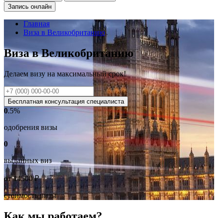
Запись онлайн
Главная
Виза в Великобританию
Виза в Великобританию
Делаем визу на
максимальный
срок!
Бесплатная консультация специалиста
0
.5%
одобрения визы
0
выданных виз
от
14500
₽
стоимость визы
Как мы работаем?