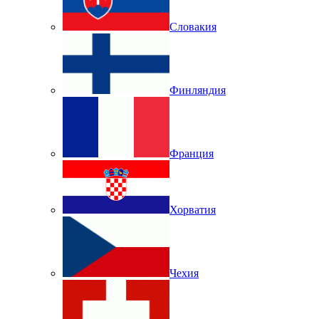
Словакия
Финляндия
Франция
Хорватия
Чехия