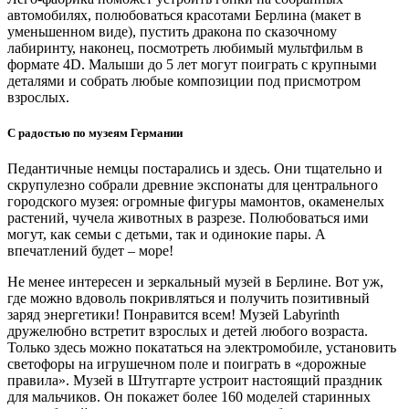
автомобилях, полюбоваться красотами Берлина (макет в
уменьшенном виде), пустить дракона по сказочному
лабиринту, наконец, посмотреть любимый мультфильм в
формате 4D. Малыши до 5 лет могут поиграть с крупными
деталями и собрать любые композиции под присмотром
взрослых.
С радостью по музеям Германии
Педантичные немцы постарались и здесь. Они тщательно и
скрупулезно собрали древние экспонаты для центрального
городского музея: огромные фигуры мамонтов, окаменелых
растений, чучела животных в разрезе. Полюбоваться ими
могут, как семьи с детьми, так и одинокие пары. А
впечатлений будет – море!
Не менее интересен и зеркальный музей в Берлине. Вот уж,
где можно вдоволь покривляться и получить позитивный
заряд энергетики! Понравится всем! Музей Labyrinth
дружелюбно встретит взрослых и детей любого возраста.
Только здесь можно покататься на электромобиле, установить
светофоры на игрушечном поле и поиграть в «дорожные
правила». Музей в Штутгарте устроит настоящий праздник
для мальчиков. Он покажет более 160 моделей старинных