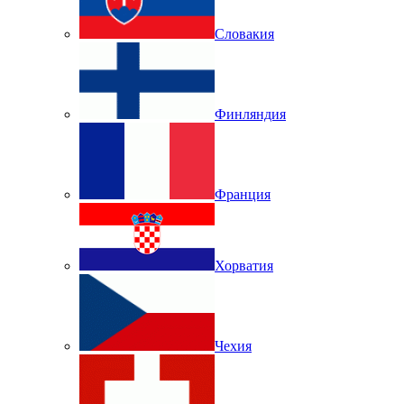
Словакия
Финляндия
Франция
Хорватия
Чехия