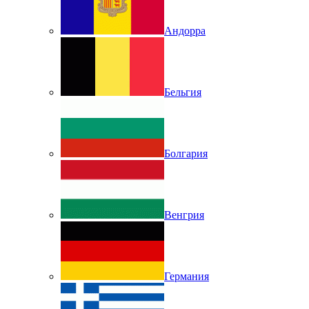
Андорра
Бельгия
Болгария
Венгрия
Германия