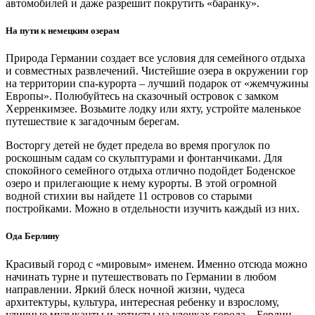
автомобилей и даже разрешит покрутить «баранку».
На пути к немецким озерам
Природа Германии создает все условия для семейного отдыха
и совместных развлечений. Чистейшие озера в окружении гор
на территории спа-курорта – лучший подарок от «жемчужины
Европы». Полюбуйтесь на сказочный островок с замком
Херренкимзее. Возьмите лодку или яхту, устройте маленькое
путешествие к загадочным берегам.
Восторгу детей не будет предела во время прогулок по
роскошным садам со скульптурами и фонтанчиками. Для
спокойного семейного отдыха отлично подойдет Боденское
озеро и прилегающие к нему курорты. В этой огромной
водной стихии вы найдете 11 островов со старыми
постройками. Можно в отдельности изучить каждый из них.
Ода Берлину
Красивый город с «мировым» именем. Именно отсюда можно
начинать турне и путешествовать по Германии в любом
направлении. Яркий блеск ночной жизни, чудеса
архитектуры, культура, интересная ребенку и взрослому,
уличные музыканты и артисты на улочках города – Берлин