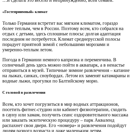
…и сделать это весело и непринужденно, всей семьей.
«Гостеприимный» климат
Только Германия встретит вас мягким климатом, гораздо
более теплым, чем в России. Поэтому всем, кто собрался на
отдых с детьми, здесь сплошные плюсы: долгая адаптация
последним не потребуется. Климат среднерусской полосы
порадует приятной зимой с небольшими морозами и
умеренно-теплым летом.
Погода в Германии немного капризна и переменчива. В
солнечный день здесь можно пойти в аквапарк, а в ненастье
отправиться в музей. Типичные зимние развлечения – катание
на лыжах, санках, сноубордах. Летом их заменят катамараны и
водные лыжи, прогулки по Балтийскому морю.
С головой в развлечения
Всем, кто хочет погрузиться в мир водных аттракционов,
посетить фитнес-студию или кабинет физиотерапии, сходить
в сауну или хамам, получить сеанс оздоровительного массажа
или заказать экзотическую процедуру – парк Акваленд
распахнет свои двери. Его «номера» и развлечения подойдут
людям разного возраста и даже маленьким детям.