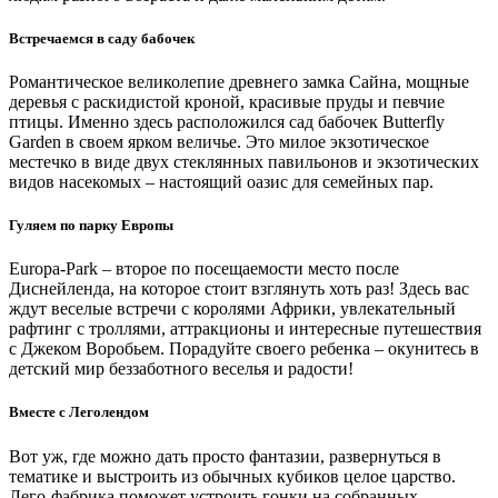
Встречаемся в саду бабочек
Романтическое великолепие древнего замка Сайна, мощные
деревья с раскидистой кроной, красивые пруды и певчие
птицы. Именно здесь расположился сад бабочек Butterfly
Garden в своем ярком величье. Это милое экзотическое
местечко в виде двух стеклянных павильонов и экзотических
видов насекомых – настоящий оазис для семейных пар.
Гуляем по парку Европы
Europa-Park – второе по посещаемости место после
Диснейленда, на которое стоит взглянуть хоть раз! Здесь вас
ждут веселые встречи с королями Африки, увлекательный
рафтинг с троллями, аттракционы и интересные путешествия
с Джеком Воробьем. Порадуйте своего ребенка – окунитесь в
детский мир беззаботного веселья и радости!
Вместе с Леголендом
Вот уж, где можно дать просто фантазии, развернуться в
тематике и выстроить из обычных кубиков целое царство.
Лего-фабрика поможет устроить гонки на собранных