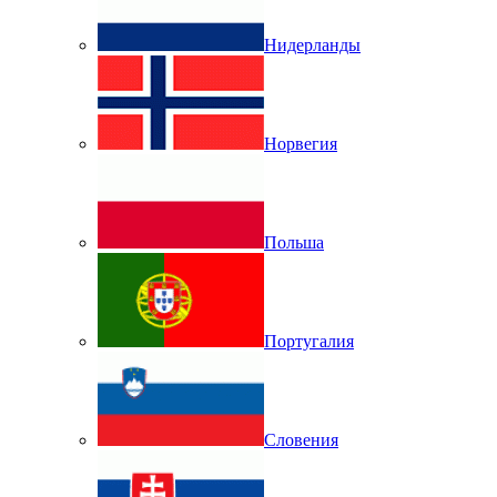
Нидерланды
Норвегия
Польша
Португалия
Словения