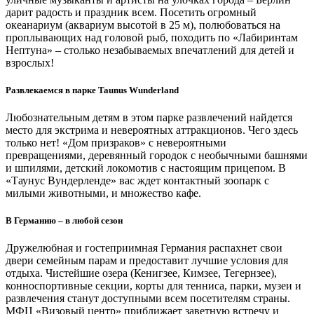
дарит радость и праздник всем. Посетить огромный
океанариум (аквариум высотой в 25 м), полюбоваться на
проплывающих над головой рыб, походить по «Лабиринтам
Нептуна» – столько незабываемых впечатлений для детей и
взрослых!
Развлекаемся в парке Taunus Wunderland
Любознательным детям в этом парке развлечений найдется
место для экстрима и невероятных аттракционов. Чего здесь
только нет! «Дом призраков» с невероятными
превращениями, деревянный городок с необычными башнями
и шпилями, детский локомотив с настоящим прицепом. В
«Таунус Вундерленде» вас ждет контактный зоопарк с
милыми животными, и множество кафе.
В Германию – в любой сезон
Дружелюбная и гостеприимная Германия распахнет свои
двери семейным парам и предоставит лучшие условия для
отдыха. Чистейшие озера (Кенигзее, Кимзее, Тегернзее),
конноспортивные секции, корты для тенниса, парки, музеи и
развлечения станут доступными всем посетителям страны.
МФЦ «Визовый центр» приближает заветную встречу и