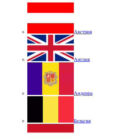
Австрия
Англия
Андорра
Бельгия