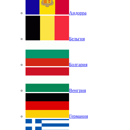
Андорра
Бельгия
Болгария
Венгрия
Германия