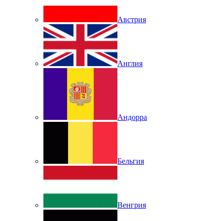
Австрия
Англия
Андорра
Бельгия
Венгрия