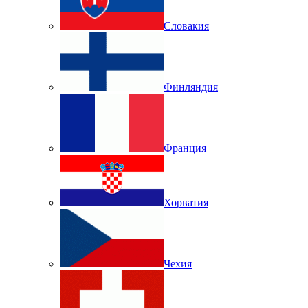
Словакия
Финляндия
Франция
Хорватия
Чехия