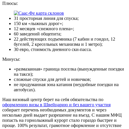
Плюсы:
31 просторная линия для спуска;
150 км «лыжных дорог»;
12 месяцев «снежного плена»;
60 заведений общепита;
22 действующих подъемника (7 кабин и гондол, 12
бугелей, 2 кресельных механизма и 1 метро);
30 евро, стоимость дневного ски-пасса.
Минусы:
«размазанная» граница поселка (вынужденные поездки
на такси);
сложные спуски для детей и новичков;
не продуманная зона катания (неудобные поездки на
автобусах).
Наш визовый центр берет на себя обязательства по
оформлению визы в Швейцарию и без вашего участия
собирает перечень необходимых документов и через
несколько дней выдает разрешение на въезд. С нашим МФЦ
попасть на горнолыжный курорт стало гораздо быстрее и
проще. 100% результат, грамотное оформление и отсутствие