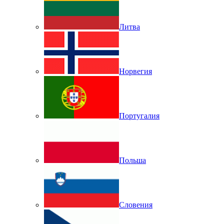
Литва
Норвегия
Португалия
Польша
Словения