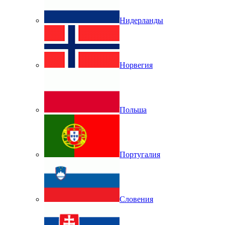
Нидерланды
Норвегия
Польша
Португалия
Словения