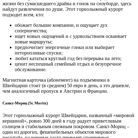
жизни без сумасшедшего драйва и гонок на сноуборде, здесь
найдут развлечения по душе. Этот горнолыжный курорт
подходит всем, кто:
обожает большие компании, и ощущает дух
соперничества;
ищет новых ощущений и с удовольствием осваивает
новые маршруты;
предпочитает энергичные гонки или выбирает
неторопливые спуски;
любит кататься круглый год без перерыва на лето;
ценит неспешный семейный отдых и безупречное
обслуживание.
Магнитная карточка (абонемент) на подъемники в
Швейцарии стоит (в среднем) 50 евро в день, а это дешевле,
чем аналогичный пропуск в Австрии и Франции.
Санкт-Мориц (St. Moritz)
Этот горнолыжный курорт Швейцарии, названный «мировой
вершиной», ровно 300 дней в году радует приветливым
солнцем и стабильным снежным покровом. Санкт-Мориц –
один из дорогих, фешенебельных объектов мирового
масштаба, на которых часто проводят спортивные