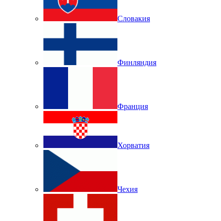
Словакия
Финляндия
Франция
Хорватия
Чехия