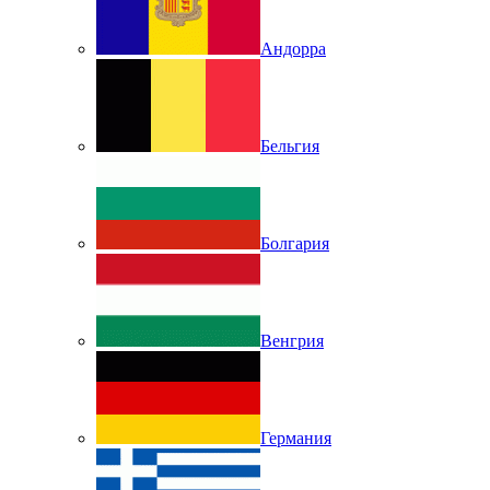
Андорра
Бельгия
Болгария
Венгрия
Германия