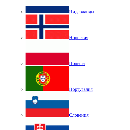
Нидерланды
Норвегия
Польша
Португалия
Словения