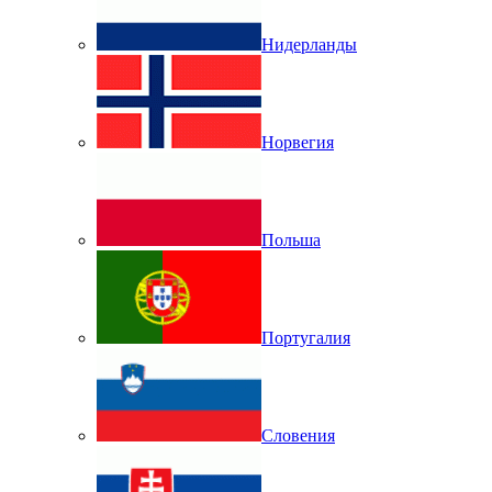
Нидерланды
Норвегия
Польша
Португалия
Словения