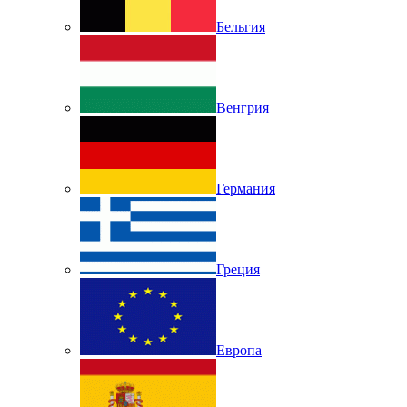
Бельгия
Венгрия
Германия
Греция
Европа