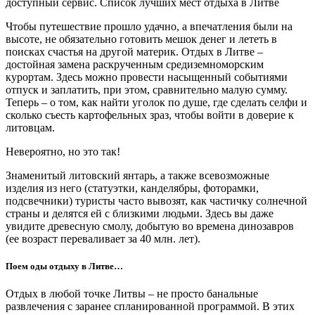
доступный сервис. Список лучших мест отдыха в Литве
Чтобы путешествие прошло удачно, а впечатления были на
высоте, не обязательно готовить мешок денег и лететь в
поисках счастья на другой материк. Отдых в Литве –
достойная замена раскрученным средиземноморским
курортам. Здесь можно провести насыщенный событиями
отпуск и заплатить, при этом, сравнительно малую сумму.
Теперь – о том, как найти уголок по душе, где сделать селфи и
сколько съесть картофельных зраз, чтобы войти в доверие к
литовцам.
Невероятно, но это так!
Знаменитый литовский янтарь, а также всевозможные
изделия из него (статуэтки, канделябры, фоторамки,
подсвечники) туристы часто вывозят, как частичку солнечной
страны и делятся ей с близкими людьми. Здесь вы даже
увидите древесную смолу, добытую во времена динозавров
(ее возраст переваливает за 40 млн. лет).
Поем оды отдыху в Литве…
Отдых в любой точке Литвы – не просто банальные
развлечения с заранее спланированной программой. В этих