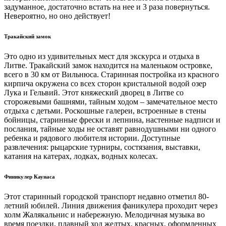
задуманное, достаточно встать на нее и 3 раза повернуться.
Невероятно, но оно действует!
Тракайский замок
Это одно из удивительных мест для экскурса и отдыха в
Литве. Тракайский замок находится на маленьком островке,
всего в 30 км от Вильнюса. Старинная постройка из красного
кирпича окружена со всех сторон кристальной водой озер
Лука и Гельвий. Этот княжеский дворец в Литве со
сторожевыми башнями, тайным ходом – замечательное место
отдыха с детьми. Роскошные галереи, встроенные в стены
бойницы, старинные фрески и лепнина, настенные надписи и
послания, тайные ходы не оставят равнодушными ни одного
ребенка и рядового любителя истории. Доступные
развлечения: рыцарские турниры, состязания, выставки,
катания на катерах, лодках, водных колесах.
Финикулер Каунаса
Этот старинный городской транспорт недавно отметил 80-
летний юбилей. Линия движения фаникулера проходит через
холм Жалякальнис и набережную. Мелодичная музыка во
время поездки, плавный ход желтых, красных, оформленных