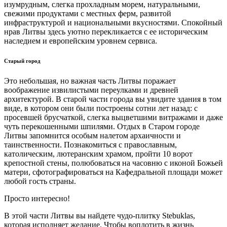
изумрудным, слегка прохладным морем, натуральными,
свежими продуктами с местных ферм, развитой
инфраструктурой и национальными вкусностями. Спокойный
нрав Литвы здесь уютно перекликается с ее историческим
наследием и европейским уровнем сервиса.
Старый город
Это небольшая, но важная часть Литвы поражает
воображение извилистыми переулками и древней
архитектурой. В старой части города вы увидите здания в том
виде, в котором они были построены сотни лет назад: с
просевшей брусчаткой, слегка выцветшими витражами и даже
чуть перекошенными шпилями. Отдых в Старом городе
Литвы запомнится особым налетом архаичности и
таинственности. Познакомиться с православным,
католическим, лютеранским храмом, пройти 10 ворот
крепостной стены, полюбоваться на часовню с иконой Божьей
матери, сфотографироваться на Кафедральной площади может
любой гость страны.
Просто интересно!
В этой части Литвы вы найдете чудо-плитку Stebuklas,
которая исполняет желание. Чтобы воплотить в жизнь