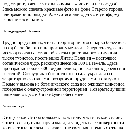
под старину каунасских вагончиков – мечта, а не поездка!
Здесь можно сделать красивые фото на фоне Старого города,
панорамной площадки Алексотаса или одетых в униформу
работников канатки.
Парк-дендрарий Паланги
Трудно представить, что на территории этого парка более века
назад были болота и непроходимые леса. Теперь это чудесное
место для отдыха стало объектом пристального внимания
тысяч туристов, посетивших Литву. Паланги – настоящее
ботаническое чудо, раскинувшееся на 100 Га земель. Здесь
произрастает более 600 видов редких, исчезающих деревьев и
растений. Сотрудники ботанического сада украсили его
территорию фонтанами, розариями, прудиками и статуями.
Прямо у выхода из ботанического сада вас ожидает шикарное
побережье с благоустроенной территорией. Поверьте: лучший
пляжный отдых в Литве будет обеспечен.
Ведьмина гора
Этот уголок Литвы обладает, поистине, мистической силой.
Стоит взглянуть на гору издали, и увидеть на ее поверхности
контрастные полосы. Чередование светлых и темных оттенков