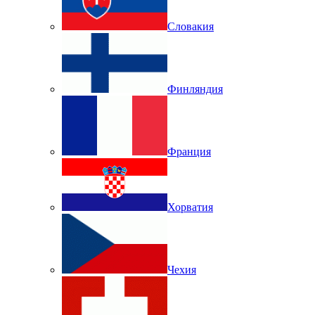
Словакия
Финляндия
Франция
Хорватия
Чехия