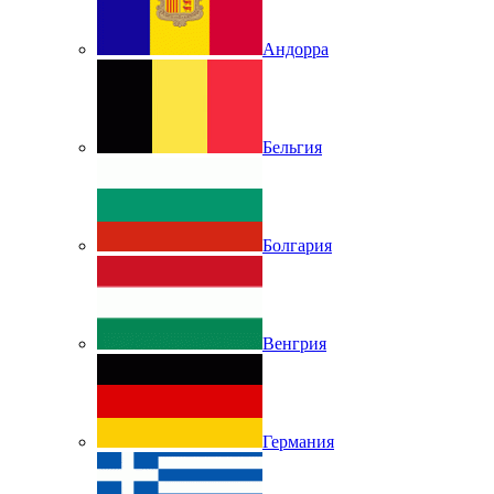
Андорра
Бельгия
Болгария
Венгрия
Германия