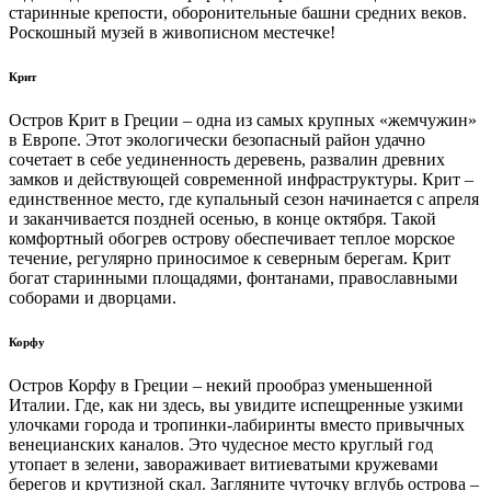
старинные крепости, оборонительные башни средних веков.
Роскошный музей в живописном местечке!
Крит
Остров Крит в Греции – одна из самых крупных «жемчужин»
в Европе. Этот экологически безопасный район удачно
сочетает в себе уединенность деревень, развалин древних
замков и действующей современной инфраструктуры. Крит –
единственное место, где купальный сезон начинается с апреля
и заканчивается поздней осенью, в конце октября. Такой
комфортный обогрев острову обеспечивает теплое морское
течение, регулярно приносимое к северным берегам. Крит
богат старинными площадями, фонтанами, православными
соборами и дворцами.
Корфу
Остров Корфу в Греции – некий прообраз уменьшенной
Италии. Где, как ни здесь, вы увидите испещренные узкими
улочками города и тропинки-лабиринты вместо привычных
венецианских каналов. Это чудесное место круглый год
утопает в зелени, завораживает витиеватыми кружевами
берегов и крутизной скал. Загляните чуточку вглубь острова –