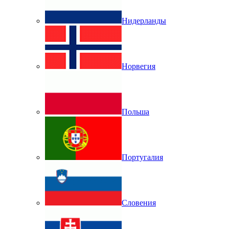
Нидерланды
Норвегия
Польша
Португалия
Словения