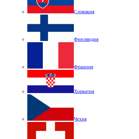
Словакия
Финляндия
Франция
Хорватия
Чехия