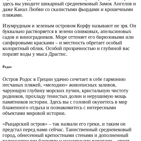
здесь вы увидите шикарный средневековый Замок Ангелов и
даже Канал Любви со скалистыми фьордами и крошечными
пляжами.
Изумрудным и зеленым островом Корфу называют не зря. Он
буквально растворяется в зелени оливковых, апельсиновых
садов и виноградников. Море оттеняет его бирюзовыми или
сапфировыми красками – и местность обретает особый
колоритный облик. Особой прозрачностью и глубиной вас
поразят воды у мыса Драстис.
Родос
Остров Родос в Греции удачно сочетает в себе гармонию
песчаных пляжей, «мелодию» живописных заливов,
чарующую глубину морских пучин, кристальную чистоту
родников, прохладу тенистых долин и нерушимую мощь
памятников истории. Здесь вы с головой окунетесь в мир
блаженного отдыха и познакомитесь с интересными
объектами мировой истории.
«Рыцарский остров» – так назвали его греки, и таким он
предстал перед нами сейчас. Таинственный средневековый
город, обнесенный крепостными стенами и дополненный
великолепными башнями и массивными воротами – стоит,