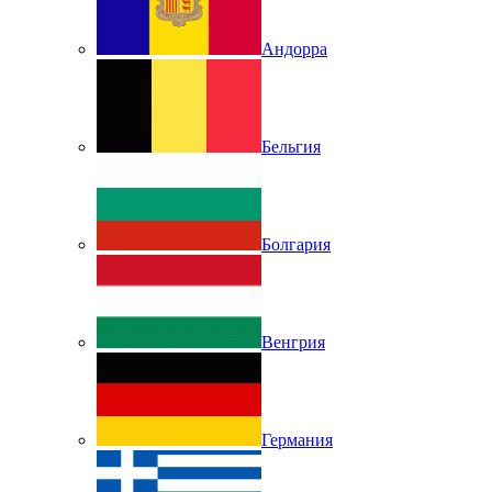
Андорра
Бельгия
Болгария
Венгрия
Германия