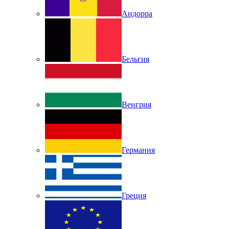
Андорра
Бельгия
Венгрия
Германия
Греция