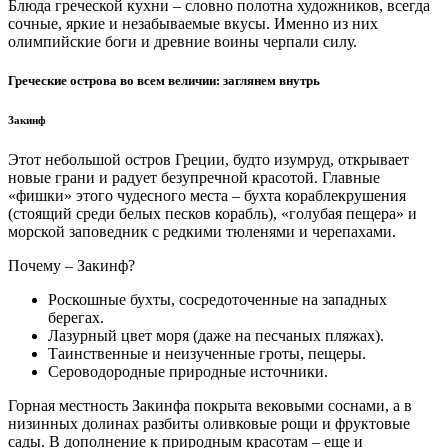
Блюда греческой кухни – словно полотна художников, всегда
сочные, яркие и незабываемые вкусы. Именно из них
олимпийские боги и древние воины черпали силу.
Греческие острова во всем величии: заглянем внутрь
Закинф
Этот небольшой остров Греции, будто изумруд, открывает
новые грани и радует безупречной красотой. Главные
«фишки» этого чудесного места – бухта кораблекрушения
(стоящий среди белых песков корабль), «голубая пещера» и
морской заповедник с редкими тюленями и черепахами.
Почему – Закинф?
Роскошные бухты, сосредоточенные на западных
берегах.
Лазурный цвет моря (даже на песчаных пляжах).
Таинственные и неизученные гроты, пещеры.
Сероводородные природные источники.
Горная местность Закинфа покрыта вековыми соснами, а в
низинных долинах разбиты оливковые рощи и фруктовые
сады. В дополнение к природным красотам – еще и