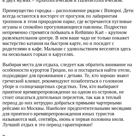
в двух музеях – Археологическом и Палеонтологическом.
Преимущество городка – расположение рядом с Biotopoi. Дети
всегда остаются в восторге от прогулок по лабиринтам
тропинок в этом природном парке, где встречаются пугливые
игуаны и спокойно прогуливающиеся павлины. Подростки
непременно стремятся побывать в Rethimno Kart – крупном
развлекательном центре. В нем ваше чадо не только покажет
мастерство катания на быстром карте, но и посидит с
родителями в кафе. Малыши с удовольствием веселятся здесь
на нескольких горках и каруселях.
Выбирая места для отдыха, следует как обратить внимание на
особенности курортов Греции, но и постараться найти отели,
подходящие для проживания с детьми. Те, кто хорошо знают
греческий климат, рекомендуют позаботиться о головном
уборе и солнцезащитных средствах. Тем, кто выбирают
приятное времяпрепровождение на одном из островов, не
стоит опасаться длительных перелетов, так как в теплый
период до них нетрудно добраться прямыми чартерными
рейсами из Москвы. Наиболее предпочтительными месяцами
для приятного времяпрепровождения юных туристов
называются май, сентябрь, июнь и первая половина июля.
Лучший отдых в это период гарантирован!