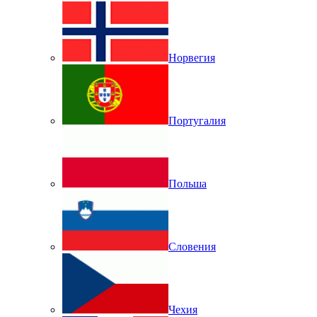
Норвегия
Португалия
Польша
Словения
Чехия