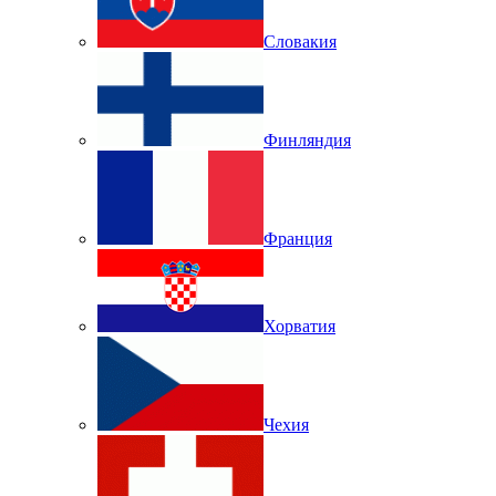
Словакия
Финляндия
Франция
Хорватия
Чехия