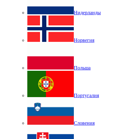
Нидерланды
Норвегия
Польша
Португалия
Словения