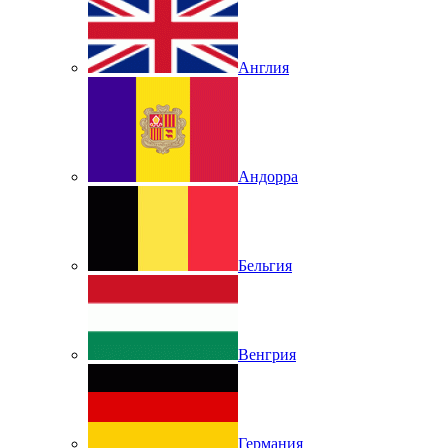
Англия
Андорра
Бельгия
Венгрия
Германия