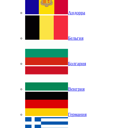
Андорра
Бельгия
Болгария
Венгрия
Германия