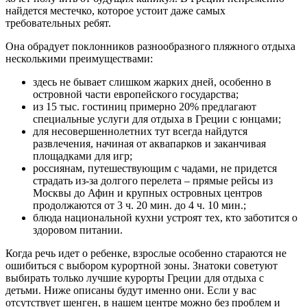
найдется местечко, которое устоит даже самых
требовательных ребят.
Она обрадует поклонников разнообразного пляжного отдыха
несколькими преимуществами:
здесь не бывает слишком жарких дней, особенно в
островной части европейского государства;
из 15 тыс. гостиниц примерно 20% предлагают
специальные услуги для отдыха в Греции с юнцами;
для несовершеннолетних тут всегда найдутся
развлечения, начиная от аквапарков и заканчивая
площадками для игр;
россиянам, путешествующим с чадами, не придется
страдать из-за долгого перелета – прямые рейсы из
Москвы до Афин и крупных островных центров
продолжаются от 3 ч. 20 мин. до 4 ч. 10 мин.;
блюда национальной кухни устроят тех, кто заботится о
здоровом питании.
Когда речь идет о ребенке, взрослые особенно стараются не
ошибиться с выбором курортной зоны. Знатоки советуют
выбирать только лучшие курорты Греции для отдыха с
детьми. Ниже описаны будут именно они. Если у вас
отсутствует шенген, в нашем центре можно без проблем и