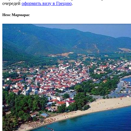
очередей
оформить визу в Грецию
.
Неос Мармарас