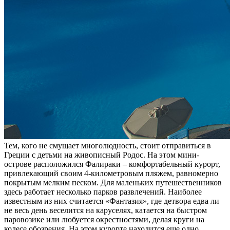
Тем, кого не смущает многолюдность, стоит отправиться в
Греции с детьми на живописный Родос. На этом мини-
острове расположился Фалираки – комфортабельный курорт,
привлекающий своим 4-километровым пляжем, равномерно
покрытым мелким песком. Для маленьких путешественников
здесь работает несколько парков развлечений. Наиболее
известным из них считается «Фантазия», где детвора едва ли
не весь день веселится на каруселях, катается на быстром
паровозике или любуется окрестностями, делая круги на
колесе обозрения. На этом курорте находится еще одно