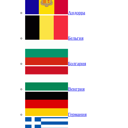
Андорра
Бельгия
Болгария
Венгрия
Германия