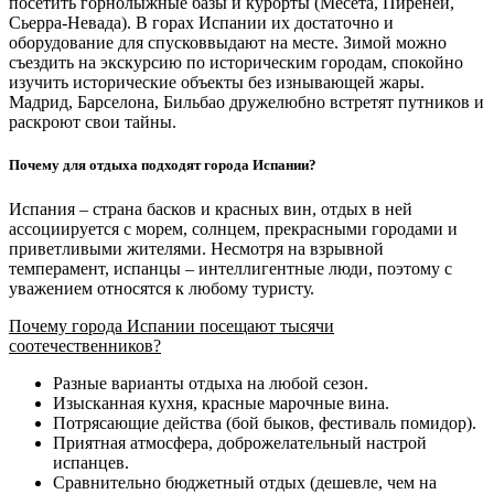
посетить горнолыжные базы и курорты (Месета, Пиренеи,
Сьерра-Невада). В горах Испании их достаточно и
оборудование для спусковвыдают на месте. Зимой можно
съездить на экскурсию по историческим городам, спокойно
изучить исторические объекты без изнывающей жары.
Мадрид, Барселона, Бильбао дружелюбно встретят путников и
раскроют свои тайны.
Почему для отдыха подходят города Испании?
Испания – страна басков и красных вин, отдых в ней
ассоциируется с морем, солнцем, прекрасными городами и
приветливыми жителями. Несмотря на взрывной
темперамент, испанцы – интеллигентные люди, поэтому с
уважением относятся к любому туристу.
Почему города Испании посещают тысячи
соотечественников?
Разные варианты отдыха на любой сезон.
Изысканная кухня, красные марочные вина.
Потрясающие действа (бой быков, фестиваль помидор).
Приятная атмосфера, доброжелательный настрой
испанцев.
Сравнительно бюджетный отдых (дешевле, чем на