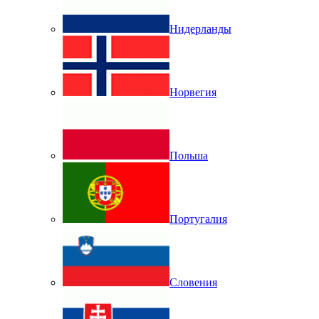
Нидерланды
Норвегия
Польша
Португалия
Словения