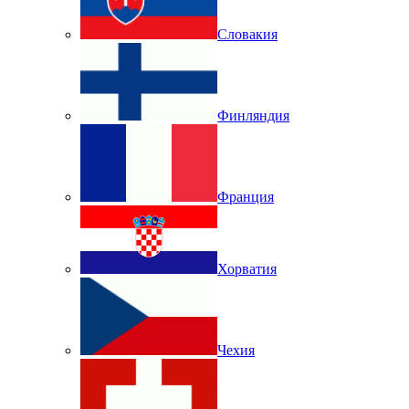
Словакия
Финляндия
Франция
Хорватия
Чехия