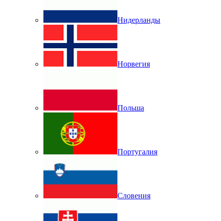
Нидерланды
Норвегия
Польша
Португалия
Словения