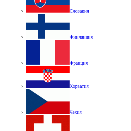
Словакия
Финляндия
Франция
Хорватия
Чехия