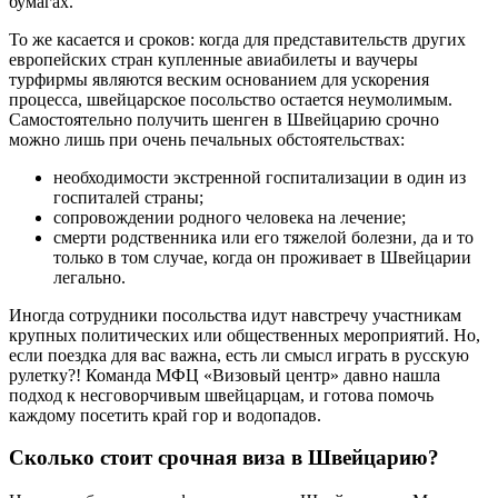
бумагах.
То же касается и сроков: когда для представительств других
европейских стран купленные авиабилеты и ваучеры
турфирмы являются веским основанием для ускорения
процесса, швейцарское посольство остается неумолимым.
Самостоятельно получить шенген в Швейцарию срочно
можно лишь при очень печальных обстоятельствах:
необходимости экстренной госпитализации в один из
госпиталей страны;
сопровождении родного человека на лечение;
смерти родственника или его тяжелой болезни, да и то
только в том случае, когда он проживает в Швейцарии
легально.
Иногда сотрудники посольства идут навстречу участникам
крупных политических или общественных мероприятий. Но,
если поездка для вас важна, есть ли смысл играть в русскую
рулетку?! Команда МФЦ «Визовый центр» давно нашла
подход к несговорчивым швейцарцам, и готова помочь
каждому посетить край гор и водопадов.
Сколько стоит срочная виза в Швейцарию?