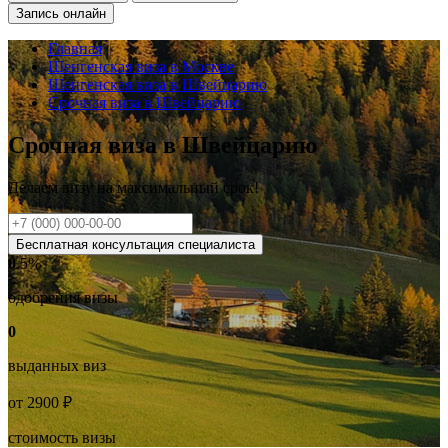
Запись онлайн
Главная
Шенгенская виза в Москве
Шенгенская виза в Швейцарию
Срочная виза в Швейцарию
Срочная виза в Швейцарию
Делаем визу на
максимальный
срок!
Бесплатная консультация специалиста
0
.5%
одобрения визы
0
выданных виз
от
2900
₽
стоимость визы