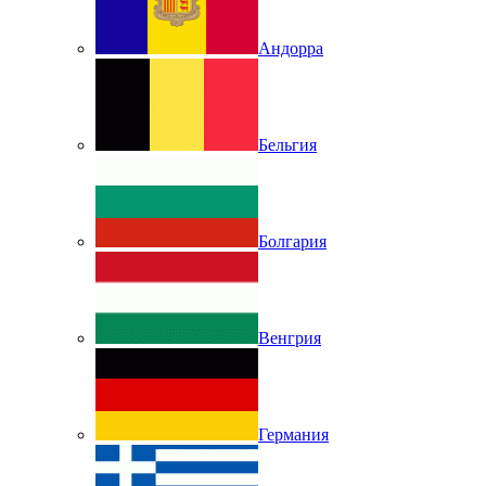
Андорра
Бельгия
Болгария
Венгрия
Германия