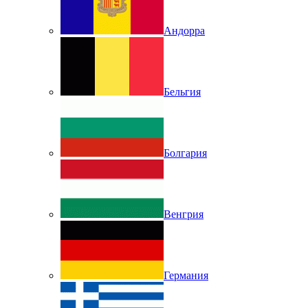
Андорра
Бельгия
Болгария
Венгрия
Германия