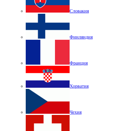
Словакия
Финляндия
Франция
Хорватия
Чехия