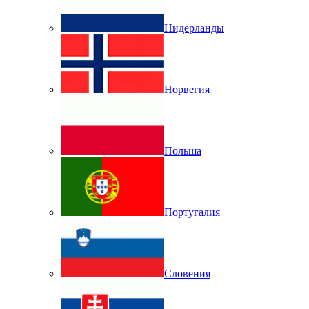
Нидерланды
Норвегия
Польша
Португалия
Словения