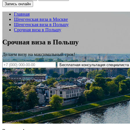
Запись онлайн
Главная
Шенгенская виза в Москве
Шенгенская виза в Польшу
Срочная виза в Польшу
Срочная виза в Польшу
Делаем визу на
максимальный
срок!
Бесплатная консультация специалиста
0
.5%
одобрения визы
0
выданных виз
от
2900
₽
стоимость визы