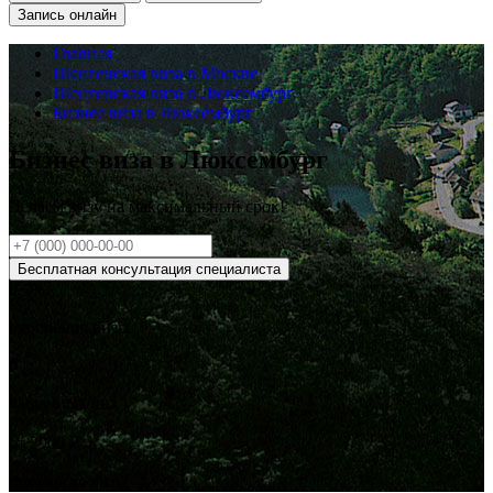
Запись онлайн
Главная
Шенгенская виза в Москве
Шенгенская виза в Люксембург
Бизнес виза в Люксембург
Бизнес виза в Люксембург
Делаем визу на
максимальный
срок!
Бесплатная консультация специалиста
0
.5%
одобрения визы
0
выданных виз
от
2900
₽
стоимость визы