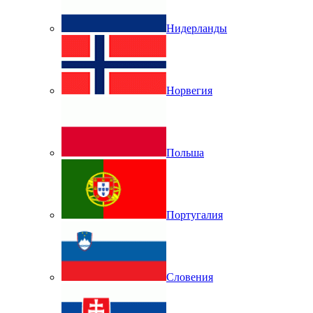
Нидерланды
Норвегия
Польша
Португалия
Словения