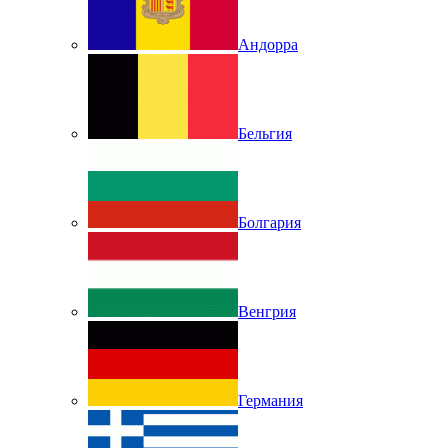
Андорра
Бельгия
Болгария
Венгрия
Германия