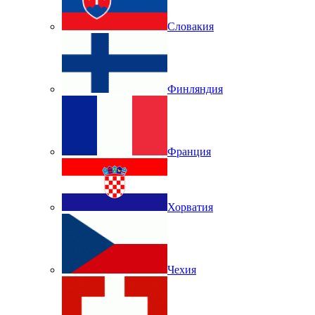
Словакия
Финляндия
Франция
Хорватия
Чехия