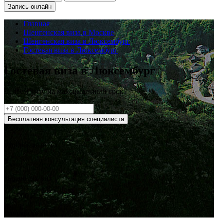
Запись онлайн
Главная
Шенгенская виза в Москве
Шенгенская виза в Люксембург
Гостевая виза в Люксембург
Гостевая виза в Люксембург
Делаем визу на
максимальный
срок!
Бесплатная консультация специалиста
0
.5%
одобрения визы
0
выданных виз
от
2900
₽
стоимость визы