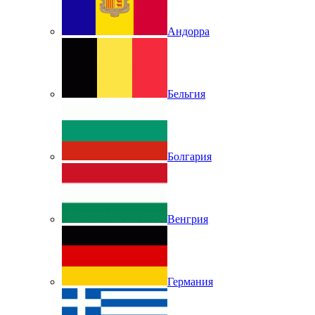
Андорра
Бельгия
Болгария
Венгрия
Германия