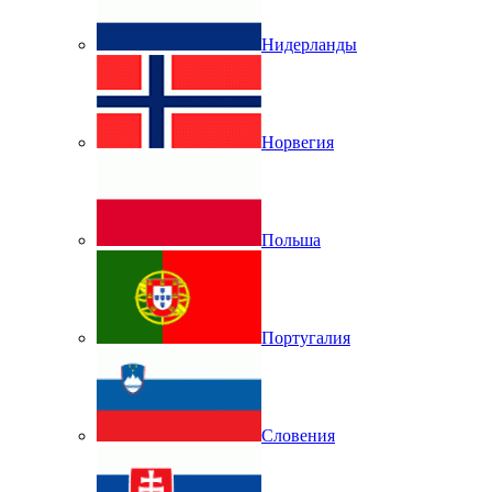
Нидерланды
Норвегия
Польша
Португалия
Словения