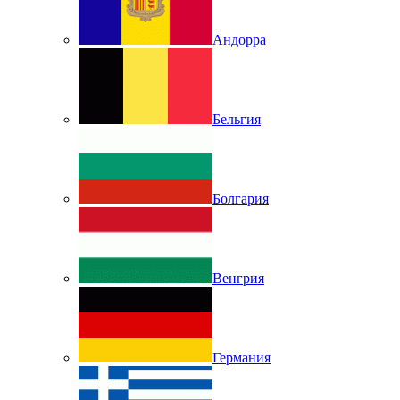
Андорра
Бельгия
Болгария
Венгрия
Германия