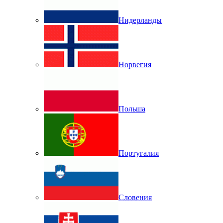
Нидерланды
Норвегия
Польша
Португалия
Словения