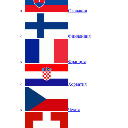
Словакия
Финляндия
Франция
Хорватия
Чехия