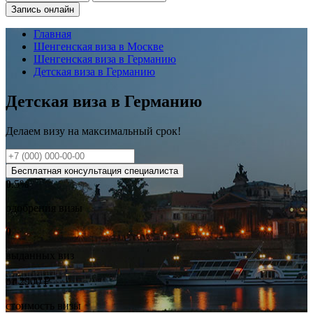
Запись онлайн
Главная
Шенгенская виза в Москве
Шенгенская виза в Германию
Детская виза в Германию
Детская виза в Германию
Делаем визу на
максимальный
срок!
Бесплатная консультация специалиста
0
.5%
одобрения визы
0
выданных виз
от
2900
₽
стоимость визы