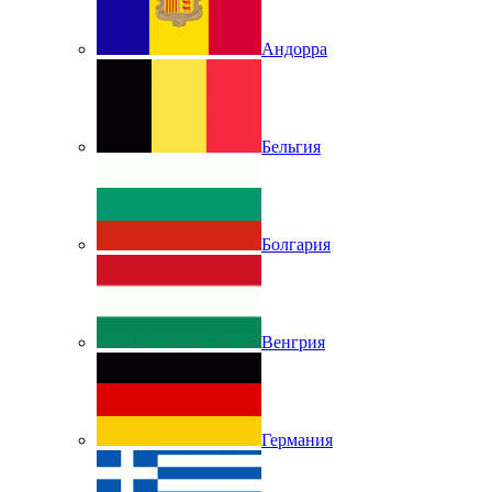
Андорра
Бельгия
Болгария
Венгрия
Германия