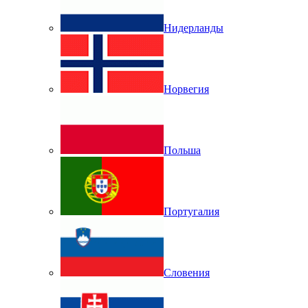
Нидерланды
Норвегия
Польша
Португалия
Словения