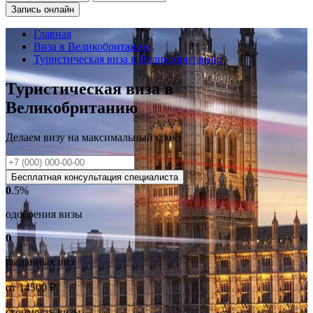
Запись онлайн
Главная
Виза в Великобританию
Туристическая виза в Великобританию
Туристическая виза в
Великобританию
Делаем визу на
максимальный
срок!
Бесплатная консультация специалиста
0
.5%
одобрения визы
0
выданных виз
от
14500
₽
стоимость визы