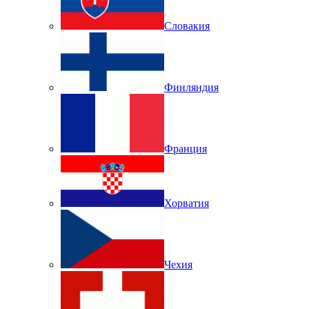
Словакия
Финляндия
Франция
Хорватия
Чехия