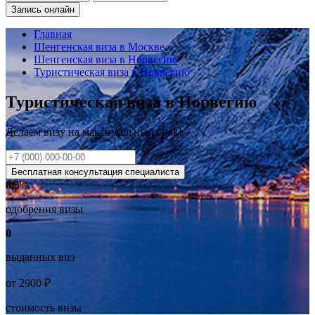
Запись онлайн
Главная
Шенгенская виза в Москве
Шенгенская виза в Норвегию
Туристическая виза в Норвегию
Туристическая виза в Норвегию
Делаем визу на
максимальный
срок!
Бесплатная консультация специалиста
0
.5%
одобрения визы
0
выданных виз
от
2900
₽
стоимость визы