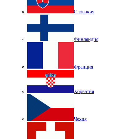
Словакия
Финляндия
Франция
Хорватия
Чехия