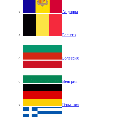
Андорра
Бельгия
Болгария
Венгрия
Германия