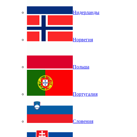
Нидерланды
Норвегия
Польша
Португалия
Словения