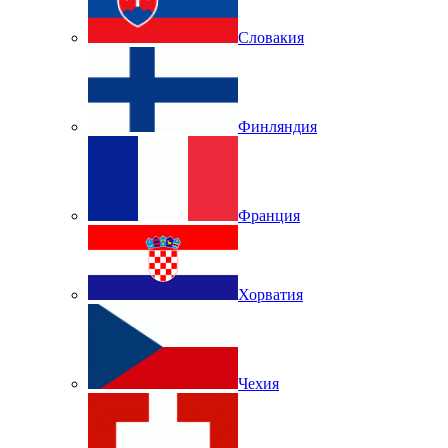
Словакия
Финляндия
Франция
Хорватия
Чехия