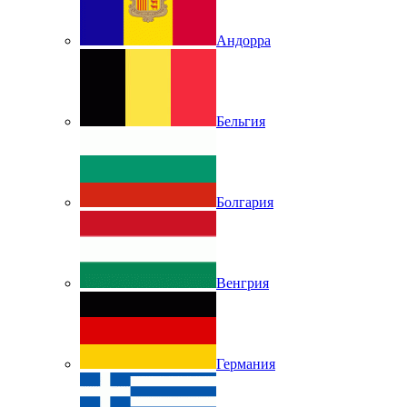
Андорра
Бельгия
Болгария
Венгрия
Германия