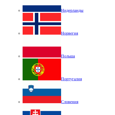
Нидерланды
Норвегия
Польша
Португалия
Словения