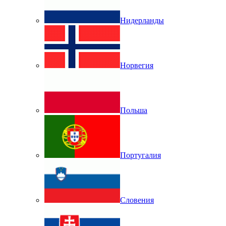
Нидерланды
Норвегия
Польша
Португалия
Словения