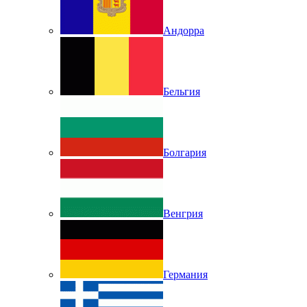
Андорра
Бельгия
Болгария
Венгрия
Германия