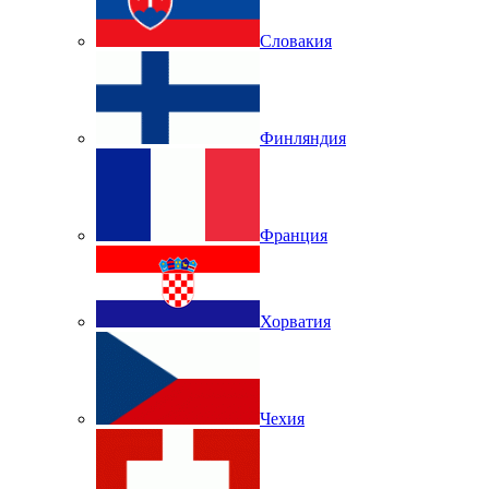
Словакия
Финляндия
Франция
Хорватия
Чехия