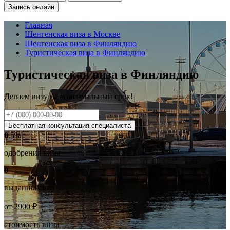
Запись онлайн
Главная
Шенгенская виза в Москве
Шенгенская виза в Финляндию
Туристическая виза в Финляндию
Туристическая виза в Финляндию
Делаем визу на
максимальный
срок!
Бесплатная консультация специалиста
0
.5%
одобрения визы
0
выданных виз
от
2900
₽
стоимость визы