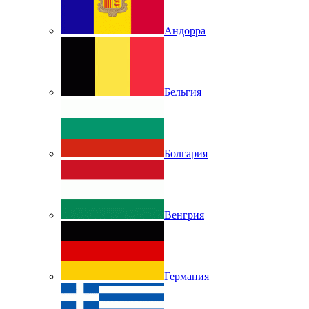
Андорра
Бельгия
Болгария
Венгрия
Германия