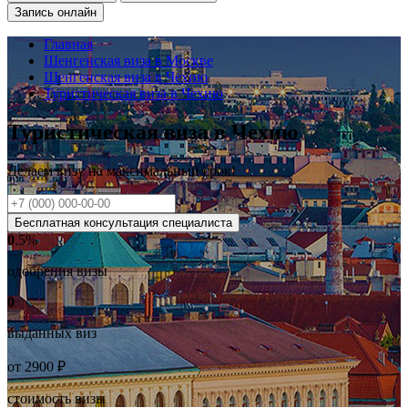
Запись онлайн
Главная
Шенгенская виза в Москве
Шенгенская виза в Чехию
Туристическая виза в Чехию
Туристическая виза в Чехию
Делаем визу на
максимальный
срок!
Бесплатная консультация специалиста
0
.5%
одобрения визы
0
выданных виз
от
2900
₽
стоимость визы