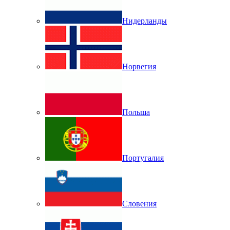
Нидерланды
Норвегия
Польша
Португалия
Словения