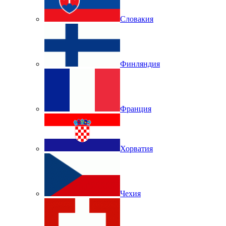
Словакия
Финляндия
Франция
Хорватия
Чехия