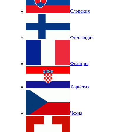
Словакия
Финляндия
Франция
Хорватия
Чехия