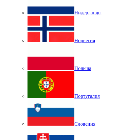
Нидерланды
Норвегия
Польша
Португалия
Словения