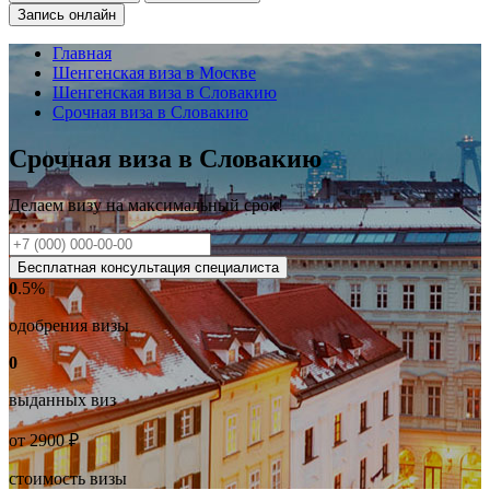
Запись онлайн
Главная
Шенгенская виза в Москве
Шенгенская виза в Словакию
Срочная виза в Словакию
Срочная виза в Словакию
Делаем визу на
максимальный
срок!
Бесплатная консультация специалиста
0
.5%
одобрения визы
0
выданных виз
от
2900
₽
стоимость визы