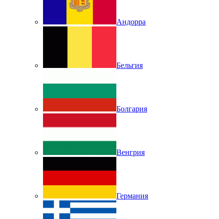
Андорра
Бельгия
Болгария
Венгрия
Германия