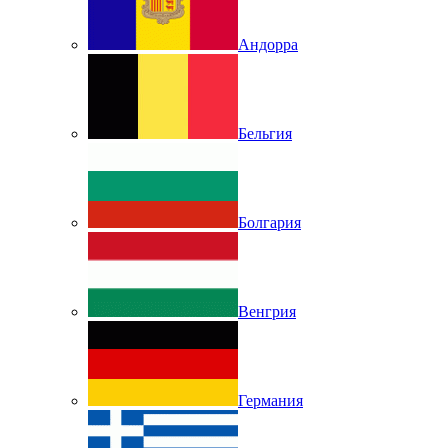
Андорра
Бельгия
Болгария
Венгрия
Германия