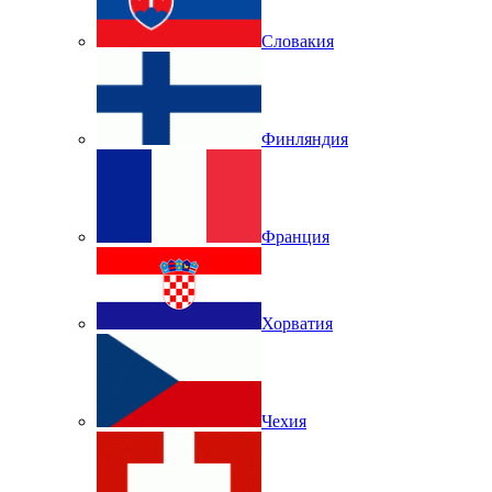
Словакия
Финляндия
Франция
Хорватия
Чехия