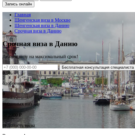
Запись онлайн
Главная
Шенгенская виза в Москве
Шенгенская виза в Данию
Срочная виза в Данию
Срочная виза в Данию
Делаем визу на
максимальный
срок!
Бесплатная консультация специалиста
0
.5%
одобрения визы
0
выданных виз
от
2900
₽
стоимость визы