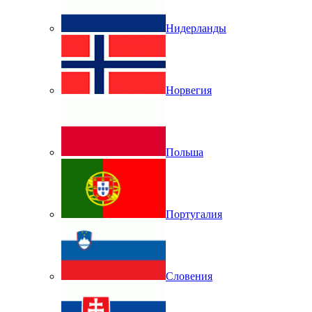
Нидерланды
Норвегия
Польша
Португалия
Словения