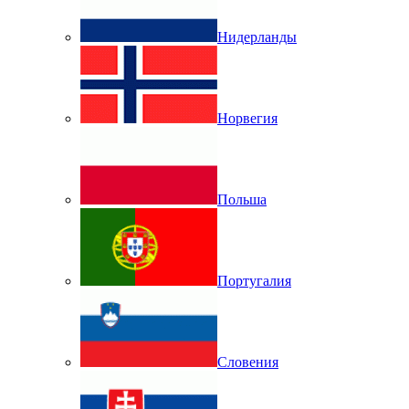
Нидерланды
Норвегия
Польша
Португалия
Словения