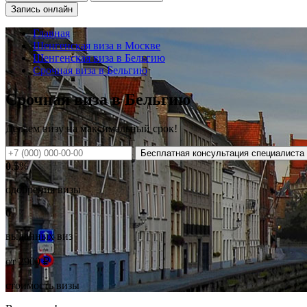
Запись онлайн
Главная
Шенгенская виза в Москве
Шенгенская виза в Бельгию
Срочная виза в Бельгию
Срочная виза в Бельгию
Делаем визу на
максимальный
срок!
Бесплатная консультация специалиста
0
.5%
одобрения визы
0
выданных виз
от
2900
₽
стоимость визы