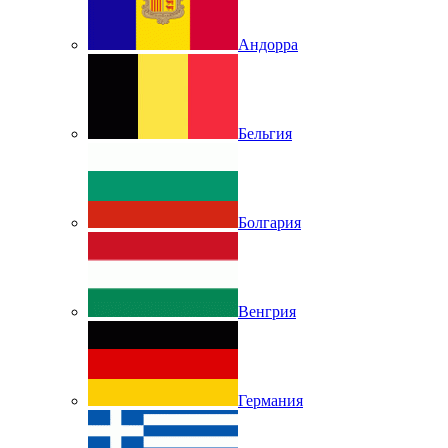
Андорра
Бельгия
Болгария
Венгрия
Германия