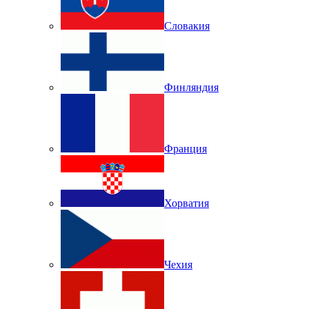
Словакия
Финляндия
Франция
Хорватия
Чехия