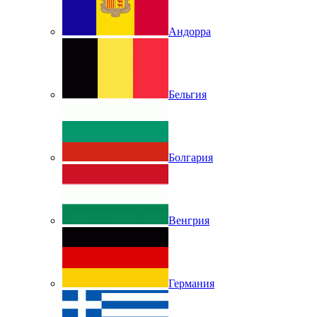
Андорра
Бельгия
Болгария
Венгрия
Германия