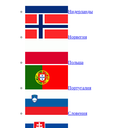
Нидерланды
Норвегия
Польша
Португалия
Словения