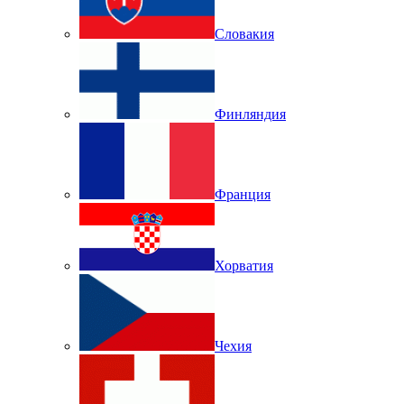
Словакия
Финляндия
Франция
Хорватия
Чехия