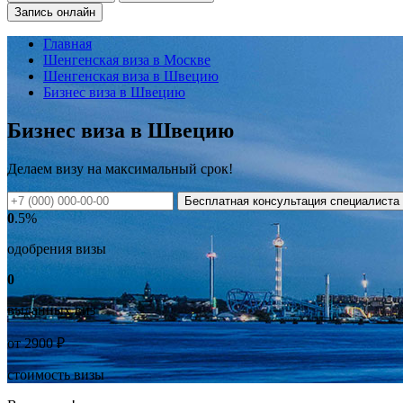
Запись онлайн
Главная
Шенгенская виза в Москве
Шенгенская виза в Швецию
Бизнес виза в Швецию
Бизнес виза в Швецию
Делаем визу на
максимальный
срок!
Бесплатная консультация специалиста
0
.5%
одобрения визы
0
выданных виз
от
2900
₽
стоимость визы