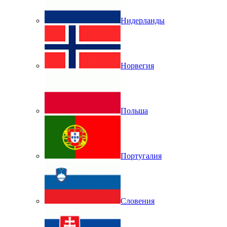
Нидерланды
Норвегия
Польша
Португалия
Словения