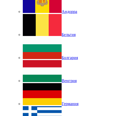
Андорра
Бельгия
Болгария
Венгрия
Германия