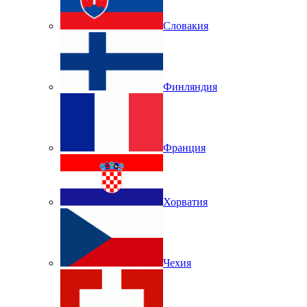
Словакия
Финляндия
Франция
Хорватия
Чехия