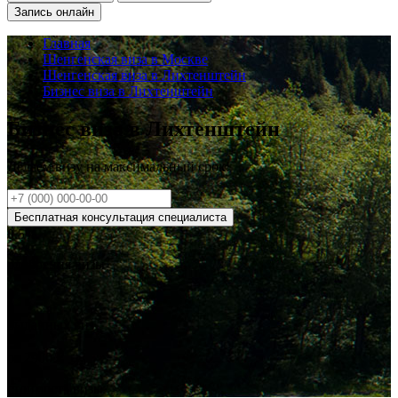
Запись онлайн
Главная
Шенгенская виза в Москве
Шенгенская виза в Лихтенштейн
Бизнес виза в Лихтенштейн
Бизнес виза в Лихтенштейн
Делаем визу на
максимальный
срок!
Бесплатная консультация специалиста
0
.5%
одобрения визы
0
выданных виз
от
2900
₽
стоимость визы