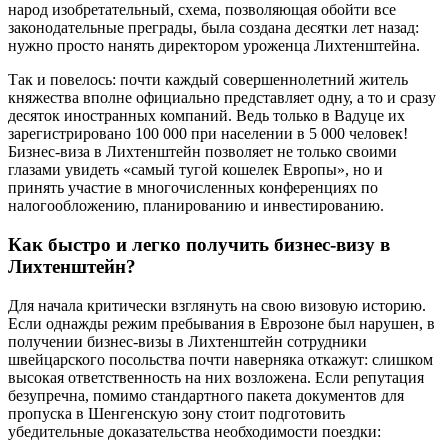
народ изобретательный, схема, позволяющая обойти все
законодательные преграды, была создана десятки лет назад:
нужно просто нанять директором уроженца Лихтенштейна.
Так и повелось: почти каждый совершеннолетний житель
княжества вполне официально представляет одну, а то и сразу
десяток иностранных компаний. Ведь только в Вадуце их
зарегистрировано 100 000 при населении в 5 000 человек!
Бизнес-виза в Лихтенштейн позволяет не только своими
глазами увидеть «самый тугой кошелек Европы», но и
принять участие в многочисленных конференциях по
налогообложению, планированию и инвестированию.
Как быстро и легко получить бизнес-визу в
Лихтенштейн?
Для начала критически взглянуть на свою визовую историю.
Если однажды режим пребывания в Еврозоне был нарушен, в
получении бизнес-визы в Лихтенштейн сотрудники
швейцарского посольства почти наверняка откажут: слишком
высокая ответственность на них возложена. Если репутация
безупречна, помимо стандартного пакета документов для
пропуска в Шенгенскую зону стоит подготовить
убедительные доказательства необходимости поездки: