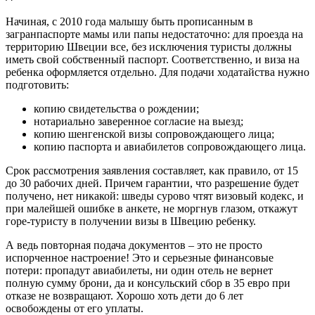
Начиная, с 2010 года малышу быть прописанным в
загранпаспорте мамы или папы недостаточно: для проезда на
территорию Швеции все, без исключения туристы должны
иметь свой собственный паспорт. Соответственно, и виза на
ребенка оформляется отдельно. Для подачи ходатайства нужно
подготовить:
копию свидетельства о рождении;
нотариально заверенное согласие на выезд;
копию шенгенской визы сопровождающего лица;
копию паспорта и авиабилетов сопровождающего лица.
Срок рассмотрения заявления составляет, как правило, от 15
до 30 рабочих дней. Причем гарантии, что разрешение будет
получено, нет никакой: шведы сурово чтят визовый кодекс, и
при малейшей ошибке в анкете, не моргнув глазом, откажут
горе-туристу в получении визы в Швецию ребенку.
А ведь повторная подача документов – это не просто
испорченное настроение! Это и серьезные финансовые
потери: пропадут авиабилеты, ни один отель не вернет
полную сумму брони, да и консульский сбор в 35 евро при
отказе не возвращают. Хорошо хоть дети до 6 лет
освобождены от его уплаты.