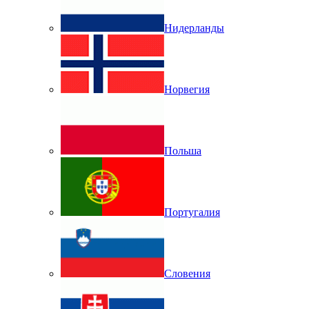
Нидерланды
Норвегия
Польша
Португалия
Словения