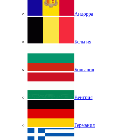
Андорра
Бельгия
Болгария
Венгрия
Германия