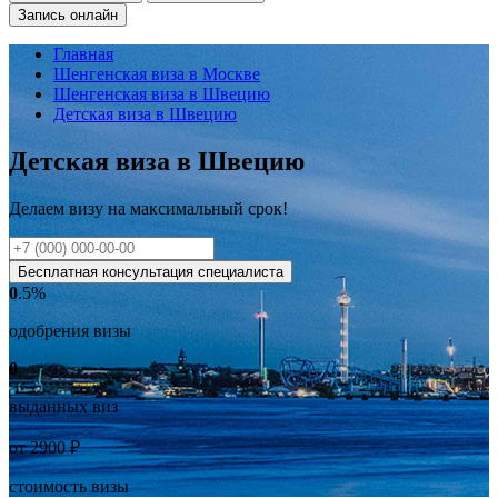
Запись онлайн
Главная
Шенгенская виза в Москве
Шенгенская виза в Швецию
Детская виза в Швецию
Детская виза в Швецию
Делаем визу на
максимальный
срок!
Бесплатная консультация специалиста
0
.5%
одобрения визы
0
выданных виз
от
2900
₽
стоимость визы