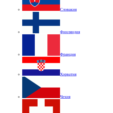
Словакия
Финляндия
Франция
Хорватия
Чехия