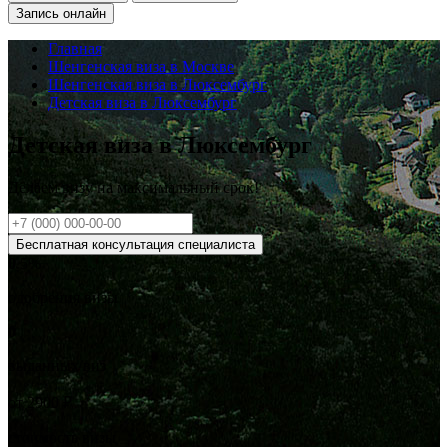
Запись онлайн
Главная
Шенгенская виза в Москве
Шенгенская виза в Люксембург
Детская виза в Люксембург
Детская виза в Люксембург
Делаем визу на
максимальный
срок!
Бесплатная консультация специалиста
0
.5%
одобрения визы
0
выданных виз
от
2900
₽
стоимость визы