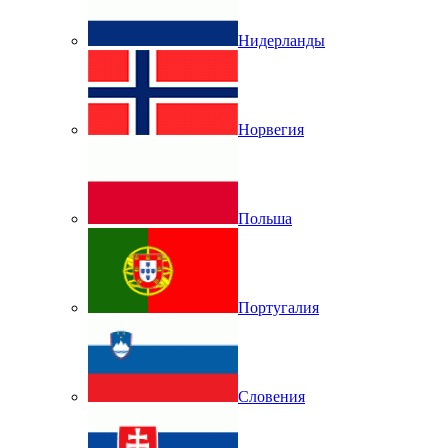
Нидерланды
Норвегия
Польша
Португалия
Словения