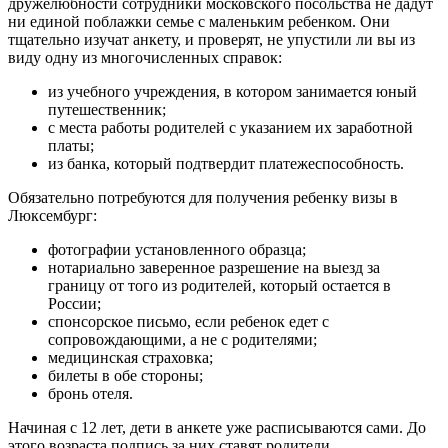
дружелюбности сотрудники московского посольства не дадут
ни единой поблажки семье с маленьким ребенком. Они
тщательно изучат анкету, и проверят, не упустили ли вы из
виду одну из многочисленных справок:
из учебного учреждения, в котором занимается юный
путешественник;
с места работы родителей с указанием их заработной
платы;
из банка, который подтвердит платежеспособность.
Обязательно потребуются для получения ребенку визы в
Люксембург:
фотографии установленного образца;
нотариально заверенное разрешение на выезд за
границу от того из родителей, который остается в
России;
спонсорское письмо, если ребенок едет с
сопровождающими, а не с родителями;
медицинская страховка;
билеты в обе стороны;
бронь отеля.
Начиная с 12 лет, дети в анкете уже расписываются сами. До
этого возраста подпись за них ставят родители.