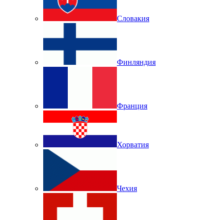
Словакия
Финляндия
Франция
Хорватия
Чехия