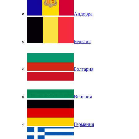
Андорра
Бельгия
Болгария
Венгрия
Германия