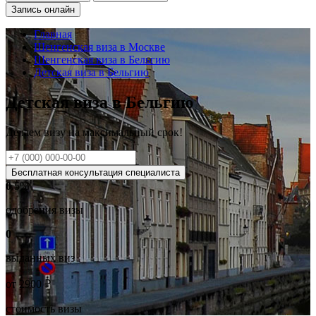
Запись онлайн
Главная
Шенгенская виза в Москве
Шенгенская виза в Бельгию
Детская виза в Бельгию
Детская виза в Бельгию
Делаем визу на
максимальный
срок!
Бесплатная консультация специалиста
0
.5%
одобрения визы
0
выданных виз
от
2900
₽
стоимость визы