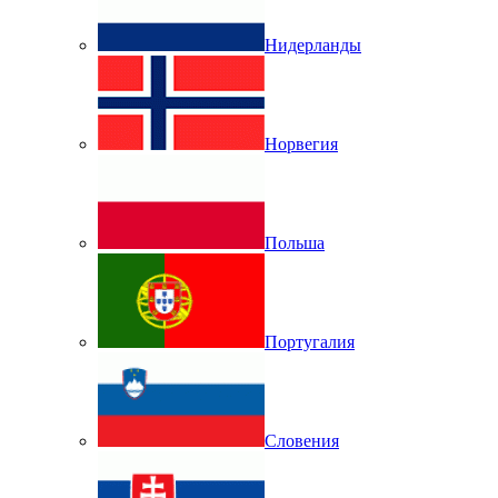
Нидерланды
Норвегия
Польша
Португалия
Словения