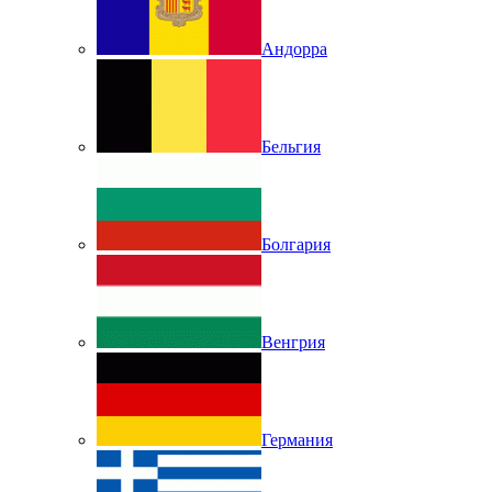
Андорра
Бельгия
Болгария
Венгрия
Германия