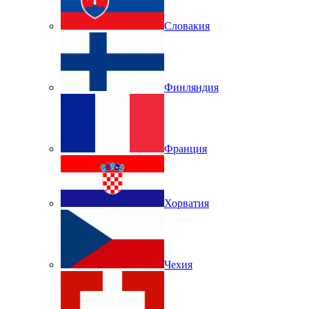
Словакия
Финляндия
Франция
Хорватия
Чехия