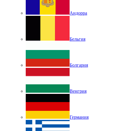
Андорра
Бельгия
Болгария
Венгрия
Германия