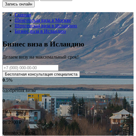
Запись онлайн
Главная
Шенгенская виза в Москве
Шенгенская виза в Исландию
Бизнес виза в Исландию
Бизнес виза в Исландию
Делаем визу на
максимальный
срок!
Бесплатная консультация специалиста
0
.5%
одобрения визы
0
выданных виз
от
2900
₽
стоимость визы