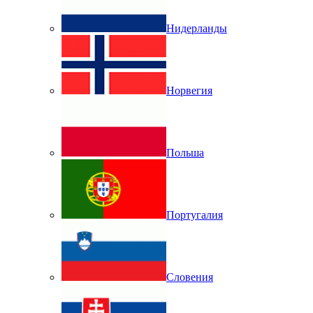
Нидерланды
Норвегия
Польша
Португалия
Словения