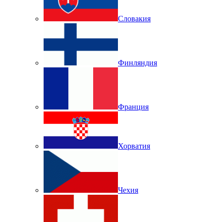
Словакия
Финляндия
Франция
Хорватия
Чехия